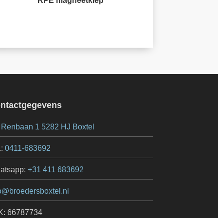
RPE magneetklep
ntactgegevens
 Renbaan 1 5282 HJ Boxtel
.:
0411-683692
atsapp:
+31 411 683692
o@broedersboxtel.nl
K: 66787734