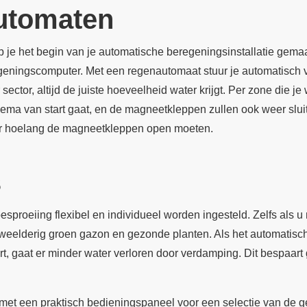
utomaten
e het begin van je automatische beregeningsinstallatie gemaak
geningscomputer. Met een regenautomaat stuur je automatisch ve
r sector, altijd de juiste hoeveelheid water krijgt. Per zone die 
ma van start gaat, en de magneetkleppen zullen ook weer slui
or hoelang de magneetkleppen open moeten.
s
proeiing flexibel en individueel worden ingesteld. Zelfs als u 
een weelderig groen gazon en gezonde planten. Als het automati
rt, gaat er minder water verloren door verdamping. Dit bespaart 
met een praktisch bedieningspaneel voor een selectie van de g