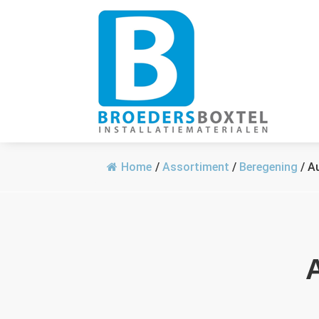
Home
/
Assortiment
/
Beregening
/
A